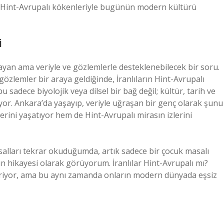
arın Hint-Avrupalı kökenleriyle bugünün modern kültürü
i
mayan ama veriyle ve gözlemlerle desteklenebilecek bir soru.
 gözlemler bir araya geldiğinde, İranlıların Hint-Avrupalı
 sadece biyolojik veya dilsel bir bağ değil; kültür, tarih ve
yor. Ankara’da yaşayıp, veriyle uğraşan bir genç olarak şunu
lerini yaşatıyor hem de Hint-Avrupalı mirasın izlerini
salları tekrar okuduğumda, artık sadece bir çocuk masalı
uğun hikayesi olarak görüyorum. İranlılar Hint-Avrupalı mı?
steriyor, ama bu aynı zamanda onların modern dünyada eşsiz