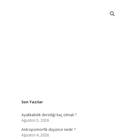
Sidebar
Son Yazılar
vdcasino gir
Ayakkabılık derinliği kaç olmalı ?
Ağustos 5, 2026
Antropomorfik düşünce nedir ?
Ağustos 4, 2026