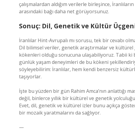
çalışmalardan aldığım verilerle birleşince, İranlıl
arasındaki bağı daha net görüyorsunuz.
Sonuç: Dil, Genetik ve Kültür Üçgen
İranlılar Hint-Avrupalı mı sorusu, tek bir cevabı ol
Dil bilimsel veriler, genetik araştırmalar ve kültürel
kökenleri olduğu sonucuna ulaşabiliyoruz. Tabii ki bu
günlük yaşam deneyimleri de bu kökeni şekillendiri
söyleyebilirim: İranlılar, hem kendi benzersiz kültür
taşıyorlar.
İşte bu yüzden bir gün Rahim Amca’nın anlattığı ma
değil, binlerce yıllık bir kültürel ve genetik yolcul
Evet, dil, genetik ve kültürel izler bunu açıkça gö
bir mozaik yaratmalarını da sağlıyor.
—