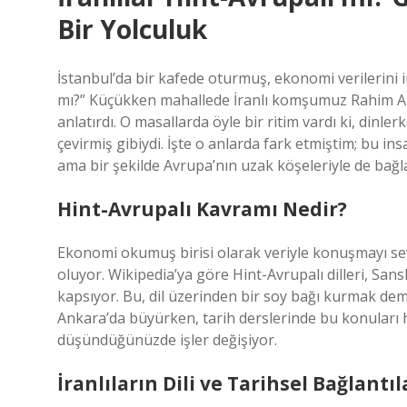
Bir Yolculuk
İstanbul’da bir kafede oturmuş, ekonomi verilerini i
mı?” Küçükken mahallede İranlı komşumuz Rahim Amca
anlatırdı. O masallarda öyle bir ritim vardı ki, dinl
çevirmiş gibiydi. İşte o anlarda fark etmiştim; bu ins
ama bir şekilde Avrupa’nın uzak köşeleriyle de bağlan
Hint-Avrupalı Kavramı Nedir?
Ekonomi okumuş birisi olarak veriyle konuşmayı sever
oluyor. Wikipedia’ya göre Hint-Avrupalı dilleri, Sans
kapsıyor. Bu, dil üzerinden bir soy bağı kurmak deme
Ankara’da büyürken, tarih derslerinde bu konuları h
düşündüğünüzde işler değişiyor.
İranlıların Dili ve Tarihsel Bağlantıl