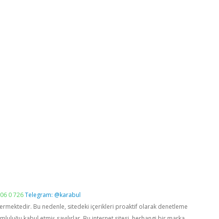
06 0 726
Telegram: @karabul
vermektedir. Bu nedenle, sitedeki içerikleri proaktif olarak denetleme
luğu kabul etmiş sayılırlar. Bu internet sitesi, herhangi bir marka,