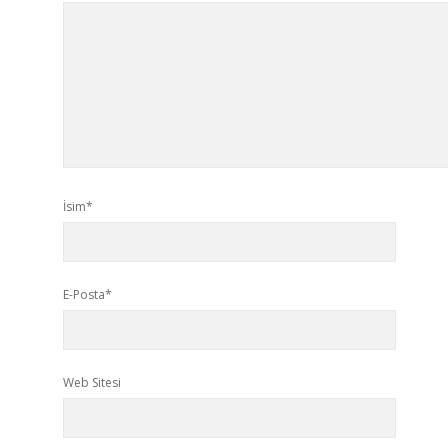
İsim*
E-Posta*
Web Sitesi