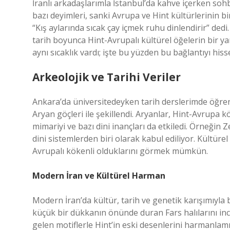
İranlı arkadaşlarımla İstanbul’da kahve içerken sohbe
bazı deyimleri, sanki Avrupa ve Hint kültürlerinin bi
“Kış aylarında sıcak çay içmek ruhu dinlendirir” dedi
tarih boyunca Hint-Avrupalı kültürel öğelerin bir 
aynı sıcaklık vardı; işte bu yüzden bu bağlantıyı his
Arkeolojik ve Tarihi Veriler
Ankara’da üniversitedeyken tarih derslerimde öğrendi
Aryan göçleri ile şekillendi. Aryanlar, Hint-Avrupa kö
mimariyi ve bazı dini inançları da etkiledi. Örneğin 
dini sistemlerden biri olarak kabul ediliyor. Kültürel 
Avrupalı kökenli olduklarını görmek mümkün.
Modern İran ve Kültürel Harman
Modern İran’da kültür, tarih ve genetik karışımıyla
küçük bir dükkanın önünde duran Fars halılarını in
gelen motiflerle Hint’in eski desenlerini harmanlamı