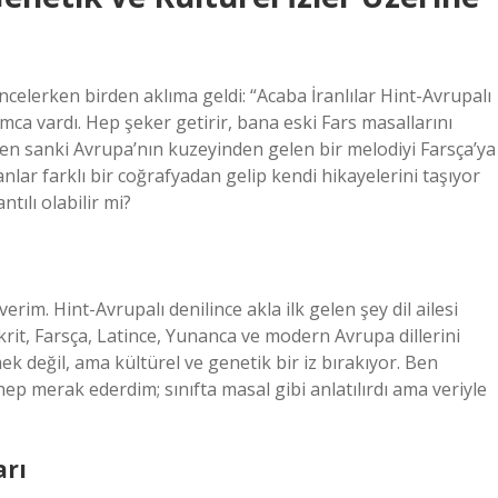
ncelerken birden aklıma geldi: “Acaba İranlılar Hint-Avrupalı
 vardı. Hep şeker getirir, bana eski Fars masallarını
erken sanki Avrupa’nın kuzeyinden gelen bir melodiyi Farsça’ya
anlar farklı bir coğrafyadan gelip kendi hikayelerini taşıyor
tılı olabilir mi?
im. Hint-Avrupalı denilince akla ilk gelen şey dil ailesi
krit, Farsça, Latince, Yunanca ve modern Avrupa dillerini
k değil, ama kültürel ve genetik bir iz bırakıyor. Ben
ep merak ederdim; sınıfta masal gibi anlatılırdı ama veriyle
arı