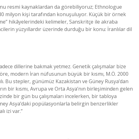
. Bunu resmi kaynaklardan da görebiliyoruz; Ethnologue
80 milyon kişi tarafından konuşuluyor. Küçük bir örnek
e” hikâyelerindeki kelimeler, Sanskritçe ile akraba
cilerin yüzyıllardır üzerinde durduğu bir konu: İranlılar dil
sadece dillerine bakmak yetmez. Genetik çalışmalar bize
göre, modern İran nüfusunun büyük bir kısmı, M.Ö. 2000
tılı. Bu stepler, günümüz Kazakistan ve Güney Rusya’dan
arın bir kısmı, Avrupa ve Orta Asya’nın birleşiminden gelen
zinde bir gün bu çalışmaları incelerken, bir tabloya
ney Asya’daki popülasyonlarla belirgin benzerlikler
ı izi var.”