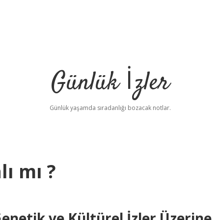
Günlük İzler
Günlük yaşamda sıradanlığı bozacak notlar.
lı mı ?
Genetik ve Kültürel İzler Üzerine