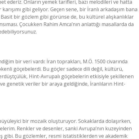
t ederiz. Onların yemek tarifleri, bazı melodileri ve hatta
r karışımı gibi geliyor. Geçen sene, bir İranlı arkadaşım bana
. Basit bir gözlem gibi görünse de, bu kültürel alışkanlıklar
yansıması. Çocukken Rahim Amca’nın anlattığı masallarda da
sedebiliyorsunuz.
ğim bir veri vardı: İran toprakları, M.Ö. 1500 civarında
kenli göçebelerdi. Bu göçler sadece dili değil, kültürü,
Zerdüştçülük, Hint-Avrupalı göçebelerin etkisiyle şekillenen
ve genetik veriler bir araya geldiğinde, İranlıların Hint-
 büyüleyici bir mozaik oluşturuyor. Sokaklarda dolaşırken,
celerim. Renkler ve desenler, sanki Avrupa’nın kuzeyinden
ş gibi. Bu gözlemler, resmi istatistiklerden ve akademik