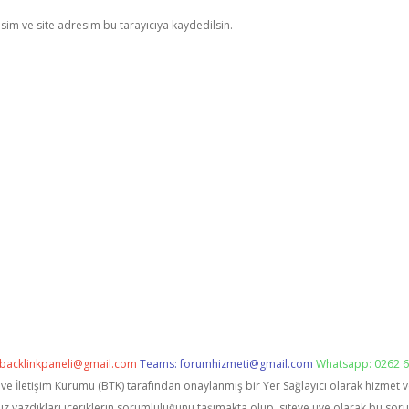
im ve site adresim bu tarayıcıya kaydedilsin.
backlinkpaneli@gmail.com
Teams:
forumhizmeti@gmail.com
Whatsapp: 0262 6
i ve İletişim Kurumu (BTK) tarafından onaylanmış bir Yer Sağlayıcı olarak hizmet 
zdıkları içeriklerin sorumluluğunu taşımakta olup, siteye üye olarak bu sorumlu