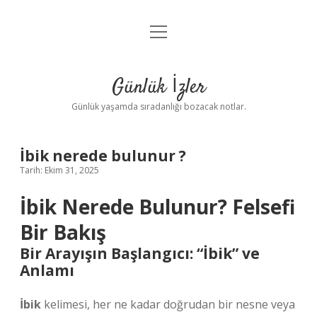
menüyü
Anasayfa
aç
Gizlilik Politikası
Günlük İzler
Yasal Uyarı
Günlük yaşamda sıradanlığı bozacak notlar.
Hakkımızda
İbik nerede bulunur ?
Tarih: Ekim 31, 2025
İbik Nerede Bulunur? Felsefi
Bir Bakış
Bir Arayışın Başlangıcı: “İbik” ve
Anlamı
İbik
kelimesi, her ne kadar doğrudan bir nesne veya