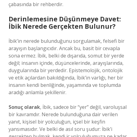
çabasında bir rehberdir.
Derinlemesine Düşünmeye Davet:
İbik Nerede Gerçekten Bulunur?
İbik’in nerede bulunduğunu sorgulamak, felsefi bir
arayışın başlangıcıdır. Ancak bu, basit bir cevapla
sona ermez. İbik, belki de dışarıda, somut bir yerde
değil; insanın içinde, düşüncelerinde, arayışlarında,
duygularında bir yerdedir. Epistemolojik, ontolojik
ve etik açılardan bakıldığında, İbik’in varlığı, her bir
insanın kendi benliğinde, yaşamında ve toplumda
aradığı anlamla şekillenir.
Sonuç olarak
, İbik, sadece bir “yer” değil, varoluşsal
bir kavramdır. Nerede bulunduğuna dair verilen
yanıt, kişisel bir yolculuğun, içsel bir keşfin
yansımasıdır. Ve belki de asıl soru şudur: İbik’i
gerçekten bulmak, kendi iç yolculuğumuza ne kadar