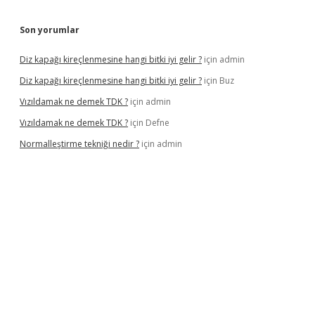
Son yorumlar
Diz kapağı kireçlenmesine hangi bitki iyi gelir ?
için
admin
Diz kapağı kireçlenmesine hangi bitki iyi gelir ?
için
Buz
Vızıldamak ne demek TDK ?
için
admin
Vızıldamak ne demek TDK ?
için
Defne
Normalleştirme tekniği nedir ?
için
admin
no giriş