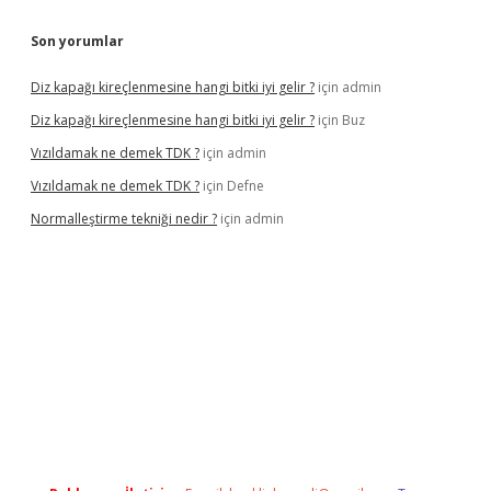
Son yorumlar
Diz kapağı kireçlenmesine hangi bitki iyi gelir ?
için
admin
Diz kapağı kireçlenmesine hangi bitki iyi gelir ?
için
Buz
Vızıldamak ne demek TDK ?
için
admin
Vızıldamak ne demek TDK ?
için
Defne
Normalleştirme tekniği nedir ?
için
admin
vdcasino giriş