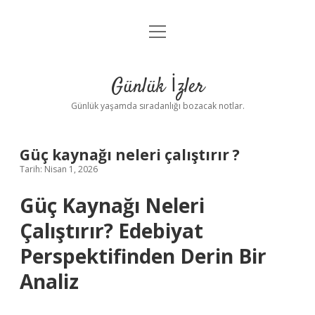
menüyü
Anasayfa
aç
Gizlilik Politikası
Günlük İzler
Yasal Uyarı
Günlük yaşamda sıradanlığı bozacak notlar.
Hakkımızda
Güç kaynağı neleri çalıştırır ?
Tarih: Nisan 1, 2026
Güç Kaynağı Neleri
Çalıştırır? Edebiyat
Perspektifinden Derin Bir
Analiz