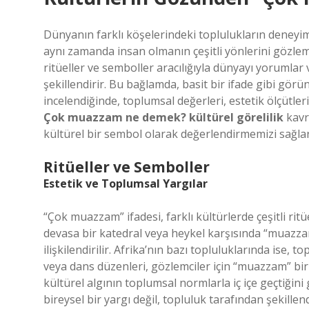
Dünyanın farklı köşelerindeki toplulukların deneyiml
aynı zamanda insan olmanın çeşitli yönlerini gözle
ritüeller ve semboller aracılığıyla dünyayı yorumlar
şekillendirir. Bu bağlamda, basit bir ifade gibi gö
incelendiğinde, toplumsal değerleri, estetik ölçütleri 
Çok muazzam ne demek? kültürel görelilik
kavra
kültürel bir sembol olarak değerlendirmemizi sağlar
Ritüeller ve Semboller
Estetik ve Toplumsal Yargılar
“Çok muazzam” ifadesi, farklı kültürlerde çeşitli ritü
devasa bir katedral veya heykel karşısında “muazzam
ilişkilendirilir. Afrika’nın bazı topluluklarında ise, 
veya dans düzenleri, gözlemciler için “muazzam” bir
kültürel algının toplumsal normlarla iç içe geçtiğini 
bireysel bir yargı değil, topluluk tarafından şekillen