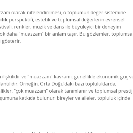
azzam olarak nitelendirilmesi, o toplumun değer sistemine
lik
perspektifi, estetik ve toplumsal değerlerin evrensel
tivali, renkler, müzik ve dans ile büyüleyici bir deneyim
çok daha “muazzam” bir anlam taşır. Bu gözlemler, toplumsa
i gösterir.
ilişkilidir ve “muazzam” kavramı, genellikle ekonomik güç v
ntılıdır. Örneğin, Orta Doğu’daki bazı topluluklarda,
nlikler, “çok muazzam” olarak tanımlanır ve toplumsal prestij
şumuna katkıda bulunur; bireyler ve aileler, topluluk içinde