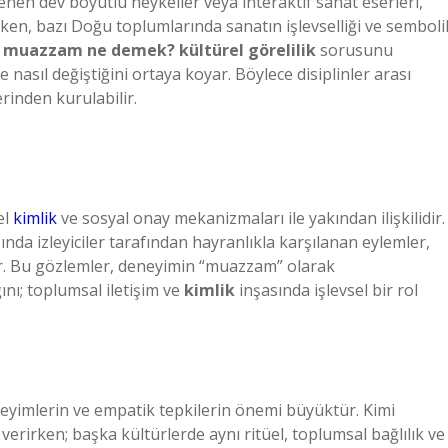
lenen dev boyutlu heykeller veya interaktif sanat eserleri,
ken, bazı Doğu toplumlarında sanatın işlevselliği ve semboli
 muazzam ne demek? kültürel görelilik
sorusunu
 nasıl değiştiğini ortaya koyar. Böylece disiplinler arası
erinden kurulabilir.
el
kimlik
ve sosyal onay mekanizmaları ile yakından ilişkilidir.
ında izleyiciler tarafından hayranlıkla karşılanan eylemler,
ler. Bu gözlemler, deneyimin “muazzam” olarak
ını; toplumsal iletişim ve
kimlik
inşasında işlevsel bir rol
yimlerin ve empatik tepkilerin önemi büyüktür. Kimi
z verirken; başka kültürlerde aynı ritüel, toplumsal bağlılık ve