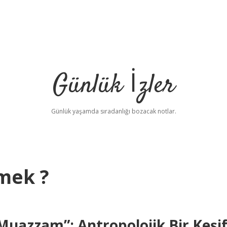
Günlük İzler
Günlük yaşamda sıradanlığı bozacak notlar.
mek ?
Muazzam”: Antropolojik Bir Keşi