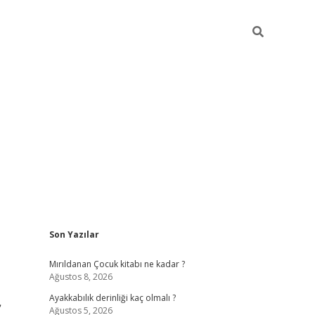
Sidebar
Son Yazılar
vdcasino giriş
Mırıldanan Çocuk kitabı ne kadar ?
Ağustos 8, 2026
Ayakkabılık derinliği kaç olmalı ?
f
Ağustos 5, 2026