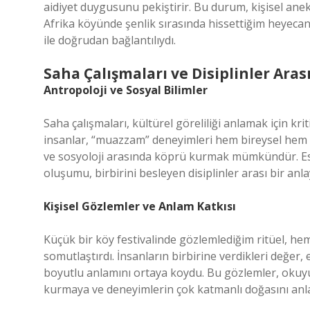
aidiyet duygusunu pekiştirir. Bu durum, kişisel anek
Afrika köyünde şenlik sırasında hissettiğim heyecan
ile doğrudan bağlantılıydı.
Saha Çalışmaları ve Disiplinler Aras
Antropoloji ve Sosyal Bilimler
Saha çalışmaları, kültürel göreliliği anlamak için kri
insanlar, “muazzam” deneyimleri hem bireysel hem t
ve sosyoloji arasında köprü kurmak mümkündür. Est
oluşumu, birbirini besleyen disiplinler arası bir anlay
Kişisel Gözlemler ve Anlam Katkısı
Küçük bir köy festivalinde gözlemlediğim ritüel, h
somutlaştırdı. İnsanların birbirine verdikleri değer,
boyutlu anlamını ortaya koydu. Bu gözlemler, okuyu
kurmaya ve deneyimlerin çok katmanlı doğasını anl