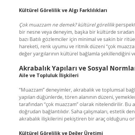
Kültürel Görelilik ve Algı Farklılıkları
Çok muazzam ne demek? kültürel görelilik
perspekti
bir nesne veya deneyim, başka bir kültürde sıradan
bazı Batılı gözlemciler için minimal ve sakin bir ri
hareketi, renk uyumu ve ritmik düzeni “çok muazzam
değer yargılarının kültürel bağlamla şekillendiğini 
Akrabalık Yapıları ve Sosyal Normla
Aile ve Topluluk İlişkileri
“Muazzam” deneyimler, akrabalık ve toplumsal bağlar
yapılan düğünlerde, tören alanının düzeni, yemeklerin
tarafından “çok muazzam” olarak nitelendirilir. Bu al
doğrudan bağlantılıdır. Saha çalışmaları, estetik d
akrabalık ilişkilerini pekiştiren bir araç olduğunu o
Kültürel Görelilik ve Değer Üretimi