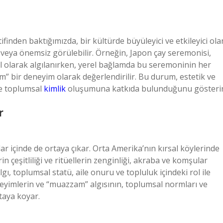
finden baktığımızda, bir kültürde büyüleyici ve etkileyici ola
 veya önemsiz görülebilir. Örneğin, Japon çay seremonisi,
tüel olarak algılanırken, yerel bağlamda bu seremoninin her
” bir deneyim olarak değerlendirilir. Bu durum, estetik ve
ve toplumsal
kimlik
oluşumuna katkıda bulunduğunu gösterir
r
 içinde de ortaya çıkar. Orta Amerika’nın kırsal köylerinde
 çeşitliliği ve ritüellerin zenginliği, akraba ve komşular
gı, toplumsal statü, aile onuru ve topluluk içindeki rol ile
eneyimlerin ve “muazzam” algısının, toplumsal normları ve
rtaya koyar.