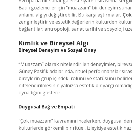
Avrupa’da bir sanat galerisi ziyareti sırasında sergi
Batılı gözlemciler için “muazzam” bir deneyim sunar
anlamı, algıyı değiştirebilir. Bu karşılaştırmalar,
Çok
zenginleştirir ve estetik değerlerin kültürden kültüre
bağlantılar; antropoloji, sanat tarihi ve sosyoloji üz
Kimlik ve Bireysel Algı
Bireysel Deneyim ve Sosyal Onay
“Muazzam” olarak nitelendirilen deneyimler, bireys
Güney Pasifik adalarında, ritüel performanslar sıras
bireylerin grup içindeki rolünü ve statüsünü belir
nitelendirilmesinin yalnızca estetik bir yargı olmadığ
oynadığını gösterir.
Duygusal Bağ ve Empati
“Çok muazzam” kavramını incelerken, duygusal dene
kültürlerde görkemli bir ritüel, izleyiciye estetik ha