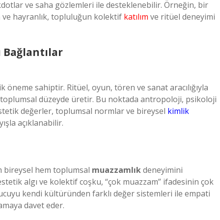
dotlar ve saha gözlemleri ile desteklenebilir. Örneğin, bir
 ve hayranlık, topluluğun kolektif
katılım
ve ritüel deneyimi
ı Bağlantılar
tik öneme sahiptir. Ritüel, oyun, tören ve sanat aracılığıyla
oplumsal düzeyde üretir. Bu noktada antropoloji, psikoloji
etik değerler, toplumsal normlar ve bireysel
kimlik
ışla açıklanabilir.
em bireysel hem toplumsal
muazzamlık
deneyimini
 estetik algı ve kolektif coşku, “çok muazzam” ifadesinin çok
cuyu kendi kültüründen farklı değer sistemleri ile empati
amaya davet eder.