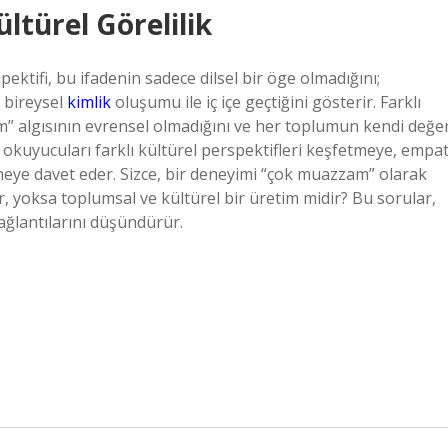
türel Görelilik
ektifi, bu ifadenin sadece dilsel bir öge olmadığını;
 bireysel
kimlik
oluşumu ile iç içe geçtiğini gösterir. Farklı
m” algısının evrensel olmadığını ve her toplumun kendi değe
 okuyucuları farklı kültürel perspektifleri keşfetmeye, empat
tmeye davet eder. Sizce, bir deneyimi “çok muazzam” olarak
ır, yoksa toplumsal ve kültürel bir üretim midir? Bu sorular,
bağlantılarını düşündürür.