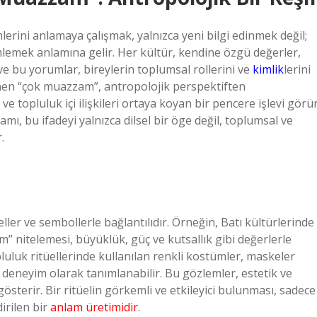
erini anlamaya çalışmak, yalnızca yeni bilgi edinmek değil;
mlemek anlamına gelir. Her kültür, kendine özgü değerler,
 ve bu yorumlar, bireylerin toplumsal rollerini ve
kimlik
lerini
rünen “çok muazzam”, antropolojik perspektiften
ve topluluk içi ilişkileri ortaya koyan bir pencere işlevi görür
mı, bu ifadeyi yalnızca dilsel bir öge değil, toplumsal ve
.
eller ve sembollerle bağlantılıdır. Örneğin, Batı kültürlerinde
” nitelemesi, büyüklük, güç ve kutsallık gibi değerlerle
topluluk ritüellerinde kullanılan renkli kostümler, maskeler
 deneyim olarak tanımlanabilir. Bu gözlemler, estetik ve
gösterir. Bir ritüelin görkemli ve etkileyici bulunması, sadece
dirilen bir
anlam üretimidir
.