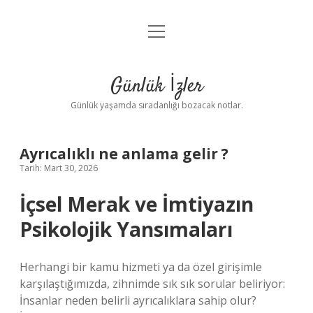
menüyü
Anasayfa
aç
Gizlilik Politikası
Günlük İzler
Yasal Uyarı
Günlük yaşamda sıradanlığı bozacak notlar.
Hakkımızda
Ayrıcalıklı ne anlama gelir ?
Tarih: Mart 30, 2026
İçsel Merak ve İmtiyazın
Psikolojik Yansımaları
Herhangi bir kamu hizmeti ya da özel girişimle
karşılaştığımızda, zihnimde sık sık sorular beliriyor:
İnsanlar neden belirli ayrıcalıklara sahip olur?