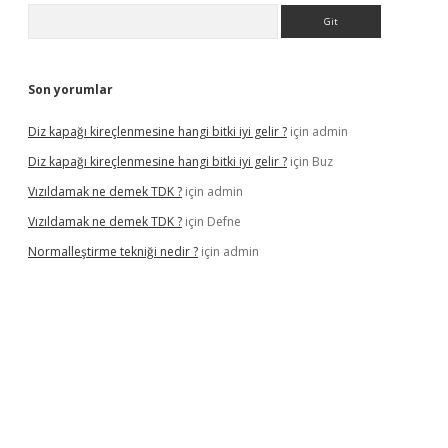
Arama
Son yorumlar
Diz kapağı kireçlenmesine hangi bitki iyi gelir ?
için
admin
Diz kapağı kireçlenmesine hangi bitki iyi gelir ?
için
Buz
Vızıldamak ne demek TDK ?
için
admin
Vızıldamak ne demek TDK ?
için
Defne
Normalleştirme tekniği nedir ?
için
admin
dcasino giriş