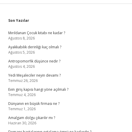
Sidebar
Son Yazılar
Mırıldanan Çocuk kitabı ne kadar ?
Ağustos 8, 2026
Ayakkabılık derinliği kaç olmalı ?
Ağustos 5, 2026
Antropomorfik düşünce nedir ?
Ağustos 4, 2026
Yedi Meşaleciler neyin devamı ?
Temmuz 26, 2026
Evin giriş kapısı hangi yöne açılmalı ?
Temmuz 4, 2026
Dünyanın en büyük firması ne ?
Temmuz 1, 2026
Amalgam dolgu çıkarılır mı ?
Haziran 30, 2026
Demans hastalarının ortalama ömrü ne kadardır ?