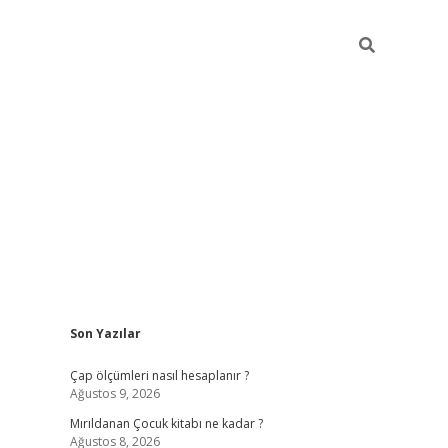
Sidebar
Son Yazılar
vdcasino gi
Çap ölçümleri nasıl hesaplanır ?
Ağustos 9, 2026
Mırıldanan Çocuk kitabı ne kadar ?
Ağustos 8, 2026