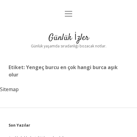
menüyü
Anasayfa
aç
Gizlilik Politikası
Günlük İzler
Yasal Uyarı
Günlük yaşamda sıradanlığı bozacak notlar.
Hakkımızda
Etiket:
Yengeç burcu en çok hangi burca aşık
olur
Sitemap
Sidebar
Son Yazılar