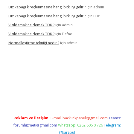
Diz kapağı kireçlenmesine hangi bitki iyi gelir ?
için
admin
Diz kapağı kireçlenmesine hangi bitki iyi gelir ?
için
Buz
Vızıldamak ne demek TDK ?
için
admin
Vızıldamak ne demek TDK ?
için
Defne
Normalleştirme tekniği nedir ?
için
admin
vdcasino giriş
Reklam ve İletişim:
E-mail:
backlinkpaneli@gmail.com
Teams:
forumhizmeti@gmail.com
Whatsapp: 0262 606 0 726
Telegram:
@karabul