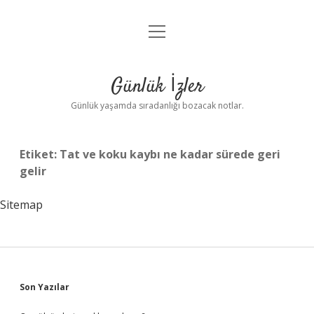
menüyü
Anasayfa
aç
Gizlilik Politikası
Günlük İzler
Yasal Uyarı
Günlük yaşamda sıradanlığı bozacak notlar.
Hakkımızda
Etiket:
Tat ve koku kaybı ne kadar sürede geri
gelir
Sitemap
Sidebar
Son Yazılar