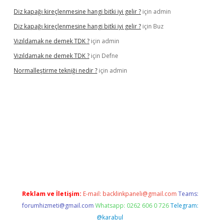
Diz kapağı kireçlenmesine hangi bitki iyi gelir ?
için
admin
Diz kapağı kireçlenmesine hangi bitki iyi gelir ?
için
Buz
Vızıldamak ne demek TDK ?
için
admin
Vızıldamak ne demek TDK ?
için
Defne
Normalleştirme tekniği nedir ?
için
admin
vdcasino giriş
Reklam ve İletişim:
E-mail:
backlinkpaneli@gmail.com
Teams:
forumhizmeti@gmail.com
Whatsapp: 0262 606 0 726
Telegram:
@karabul