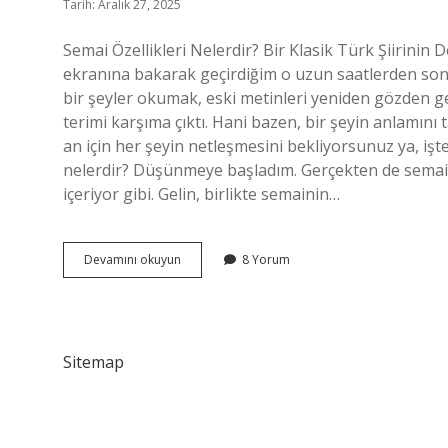
Tarih: Aralık 27, 2025
Semai Özellikleri Nelerdir? Bir Klasik Türk Şiirinin D
ekranına bakarak geçirdiğim o uzun saatlerden sonr
bir şeyler okumak, eski metinleri yeniden gözden g
terimi karşıma çıktı. Hani bazen, bir şeyin anlamı
an için her şeyin netleşmesini bekliyorsunuz ya, işte
nelerdir? Düşünmeye başladım. Gerçekten de semai d
içeriyor gibi. Gelin, birlikte semainin…
Semai
Devamını okuyun
8 Yorum
özellikleri
nelerdir
?
Sitemap