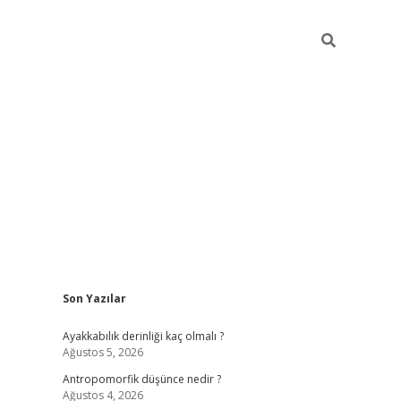
Sidebar
Son Yazılar
vdcasino giriş
Ayakkabılık derinliği kaç olmalı ?
Ağustos 5, 2026
Antropomorfik düşünce nedir ?
Ağustos 4, 2026