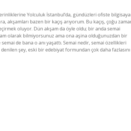
erinliklerine Yolculuk İstanbul’da, gündüzleri ofiste bilgisaya
a, akşamları bazen bir kaçış arıyorum. Bu kaçış, çoğu zama
eçirmek oluyor. Dün akşam da öyle oldu; bir anda semai
nı tam olarak bilmiyorsunuz ama ona aşina olduğunuzdan bir
 semai de bana o anı yaşattı. Semai nedir, semai özellikleri
enilen şey, eski bir edebiyat formundan çok daha fazlasını