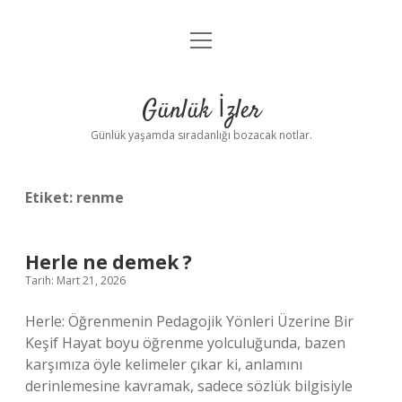
menüyü
Anasayfa
aç
Gizlilik Politikası
Günlük İzler
Yasal Uyarı
Günlük yaşamda sıradanlığı bozacak notlar.
Hakkımızda
Etiket:
renme
Herle ne demek ?
Tarih: Mart 21, 2026
Herle: Öğrenmenin Pedagojik Yönleri Üzerine Bir
Keşif Hayat boyu öğrenme yolculuğunda, bazen
karşımıza öyle kelimeler çıkar ki, anlamını
derinlemesine kavramak, sadece sözlük bilgisiyle