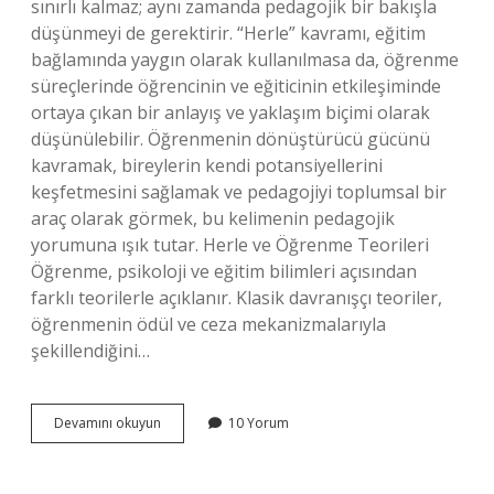
sınırlı kalmaz; aynı zamanda pedagojik bir bakışla
düşünmeyi de gerektirir. “Herle” kavramı, eğitim
bağlamında yaygın olarak kullanılmasa da, öğrenme
süreçlerinde öğrencinin ve eğiticinin etkileşiminde
ortaya çıkan bir anlayış ve yaklaşım biçimi olarak
düşünülebilir. Öğrenmenin dönüştürücü gücünü
kavramak, bireylerin kendi potansiyellerini
keşfetmesini sağlamak ve pedagojiyi toplumsal bir
araç olarak görmek, bu kelimenin pedagojik
yorumuna ışık tutar. Herle ve Öğrenme Teorileri
Öğrenme, psikoloji ve eğitim bilimleri açısından
farklı teorilerle açıklanır. Klasik davranışçı teoriler,
öğrenmenin ödül ve ceza mekanizmalarıyla
şekillendiğini…
Herle
Devamını okuyun
10 Yorum
ne
demek
?