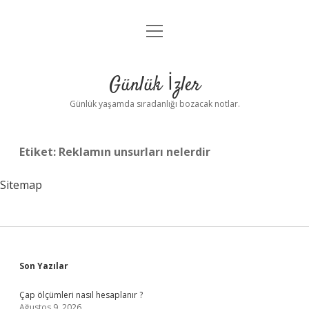
menüyü
Anasayfa
aç
Gizlilik Politikası
Günlük İzler
Yasal Uyarı
Günlük yaşamda sıradanlığı bozacak notlar.
Hakkımızda
Etiket:
Reklamın unsurları nelerdir
Sitemap
Sidebar
Son Yazılar
Çap ölçümleri nasıl hesaplanır ?
Ağustos 9, 2026