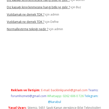
Diz kapağı kireçlenmesine hangi bitki iyi gelir ?
için
Buz
Vızıldamak ne demek TDK ?
için
admin
Vızıldamak ne demek TDK ?
için
Defne
Normalleştirme tekniği nedir ?
için
admin
iriş
Reklam ve İletişim:
E-mail:
backlinkpaneli@gmail.com
Teams:
forumhizmeti@gmail.com
Whatsapp: 0262 606 0 726
Telegram:
@karabul
Yasal Uyarı:
Sitemiz, 5651 Sayılı Kanun gereğince Bilgi Teknolojileri