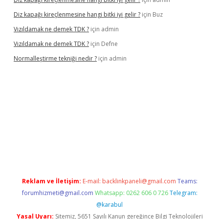
Diz kapağı kireçlenmesine hangi bitki iyi gelir ?
için
Buz
Vızıldamak ne demek TDK ?
için
admin
Vızıldamak ne demek TDK ?
için
Defne
Normalleştirme tekniği nedir ?
için
admin
vdcasino giriş
Reklam ve İletişim:
E-mail:
backlinkpaneli@gmail.com
Teams:
forumhizmeti@gmail.com
Whatsapp: 0262 606 0 726
Telegram:
@karabul
Yasal Uyarı:
Sitemiz, 5651 Sayılı Kanun gereğince Bilgi Teknolojileri