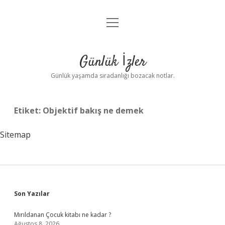
menüyü
Anasayfa
aç
Gizlilik Politikası
Günlük İzler
Yasal Uyarı
Günlük yaşamda sıradanlığı bozacak notlar.
Hakkımızda
Etiket:
Objektif bakış ne demek
Sitemap
Sidebar
Son Yazılar
Mırıldanan Çocuk kitabı ne kadar ?
Ağustos 8, 2026