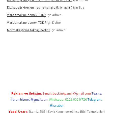
Diz kapağı kireçlenmesine hangi bitki iyi gelir ?
için
Buz
Vızıldamak ne demek TDK ?
için
admin
Vızıldamak ne demek TDK ?
için
Defne
Normalleştirme tekniği nedir ?
için
admin
vdcasino giriş
Reklam ve İletişim:
E-mail:
backlinkpaneli@gmail.com
Teams:
forumhizmeti@gmail.com
Whatsapp: 0262 606 0 726
Telegram:
@karabul
Yasal Uyarı:
Sitemiz, 5651 Sayılı Kanun gereğince Bilgi Teknolojileri