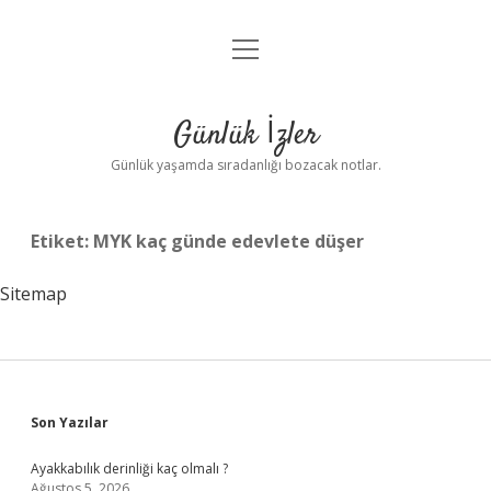
menüyü
Anasayfa
aç
Gizlilik Politikası
Günlük İzler
Yasal Uyarı
Günlük yaşamda sıradanlığı bozacak notlar.
Hakkımızda
Etiket:
MYK kaç günde edevlete düşer
Sitemap
Sidebar
Son Yazılar
Ayakkabılık derinliği kaç olmalı ?
Ağustos 5, 2026