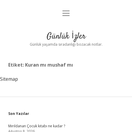
menüyü
Anasayfa
aç
Gizlilik Politikası
Günlük İzler
Yasal Uyarı
Günlük yaşamda sıradanlığı bozacak notlar.
Hakkımızda
Etiket:
Kuran mı mushaf mı
Sitemap
Sidebar
Son Yazılar
Mırıldanan Çocuk kitabı ne kadar ?
Ağustos 8, 2026