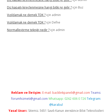
Diz kapağı kireçlenmesine hangi bitki iyi gelir ?
için
Buz
Vızıldamak ne demek TDK ?
için
admin
Vızıldamak ne demek TDK ?
için
Defne
Normalleştirme tekniği nedir ?
için
admin
iş
Reklam ve İletişim:
E-mail:
backlinkpaneli@gmail.com
Teams:
forumhizmeti@gmail.com
Whatsapp: 0262 606 0 726
Telegram:
@karabul
Yasal Uyarı:
Sitemiz, 5651 Sayılı Kanun gereğince Bilgi Teknolojileri