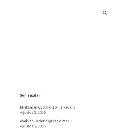
Sidebar
Son Yazılar
vdcasino g
Mırıldanan Çocuk kitabı ne kadar ?
Ağustos 8, 2026
Ayakkabılık derinliği kaç olmalı ?
Ağustos 5, 2026