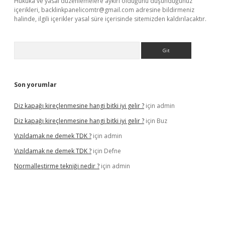
Hukuka ve yasal düzenlemelere aykırı olduğunu düşündüğünüz
içerikleri,
backlinkpanelicomtr@gmail.com
adresine bildirmeniz
halinde, ilgili içerikler yasal süre içerisinde sitemizden kaldırılacaktır.
Arama
Son yorumlar
Diz kapağı kireçlenmesine hangi bitki iyi gelir ?
için
admin
Diz kapağı kireçlenmesine hangi bitki iyi gelir ?
için
Buz
Vızıldamak ne demek TDK ?
için
admin
Vızıldamak ne demek TDK ?
için
Defne
Normalleştirme tekniği nedir ?
için
admin