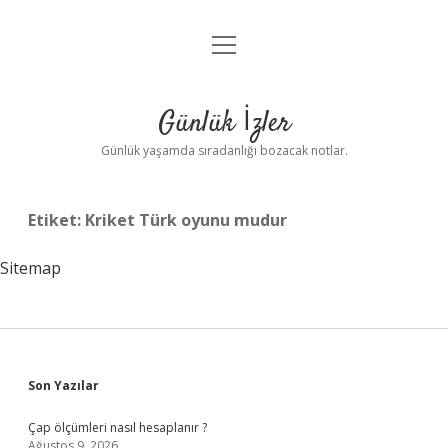
menüyü
Anasayfa
aç
Gizlilik Politikası
Günlük İzler
Yasal Uyarı
Günlük yaşamda sıradanlığı bozacak notlar.
Hakkımızda
Etiket:
Kriket Türk oyunu mudur
Sitemap
Sidebar
Son Yazılar
Çap ölçümleri nasıl hesaplanır ?
Ağustos 9, 2026