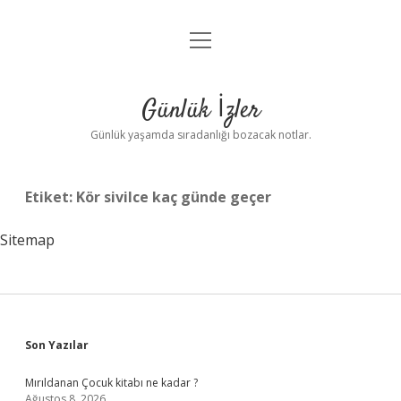
menüyü
Anasayfa
aç
Gizlilik Politikası
Günlük İzler
Yasal Uyarı
Günlük yaşamda sıradanlığı bozacak notlar.
Hakkımızda
Etiket:
Kör sivilce kaç günde geçer
Sitemap
Sidebar
Son Yazılar
Mırıldanan Çocuk kitabı ne kadar ?
Ağustos 8, 2026