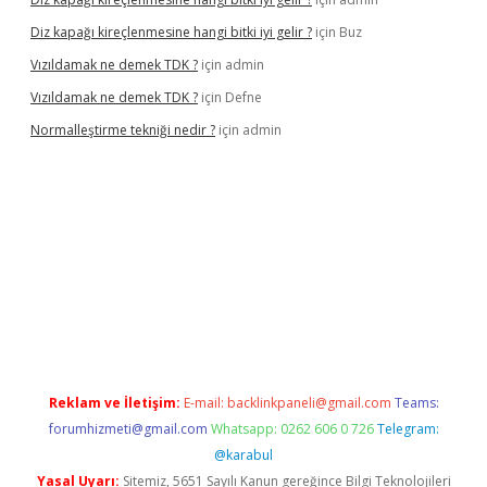
Diz kapağı kireçlenmesine hangi bitki iyi gelir ?
için
Buz
Vızıldamak ne demek TDK ?
için
admin
Vızıldamak ne demek TDK ?
için
Defne
Normalleştirme tekniği nedir ?
için
admin
vdcasino giriş
Reklam ve İletişim:
E-mail:
backlinkpaneli@gmail.com
Teams:
forumhizmeti@gmail.com
Whatsapp: 0262 606 0 726
Telegram:
@karabul
Yasal Uyarı:
Sitemiz, 5651 Sayılı Kanun gereğince Bilgi Teknolojileri