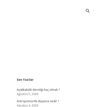
Sidebar
Son Yazılar
vdcasino gi
Ayakkabılık derinliği kaç olmalı ?
Ağustos 5, 2026
Antropomorfik düşünce nedir ?
Ağustos 4, 2026