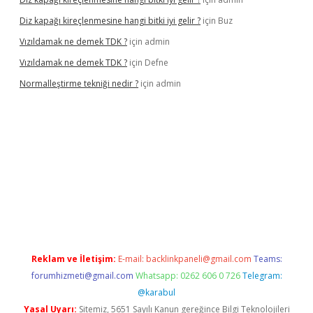
Diz kapağı kireçlenmesine hangi bitki iyi gelir ?
için
Buz
Vızıldamak ne demek TDK ?
için
admin
Vızıldamak ne demek TDK ?
için
Defne
Normalleştirme tekniği nedir ?
için
admin
vdcasino giriş
Reklam ve İletişim:
E-mail:
backlinkpaneli@gmail.com
Teams:
forumhizmeti@gmail.com
Whatsapp: 0262 606 0 726
Telegram:
@karabul
Yasal Uyarı:
Sitemiz, 5651 Sayılı Kanun gereğince Bilgi Teknolojileri