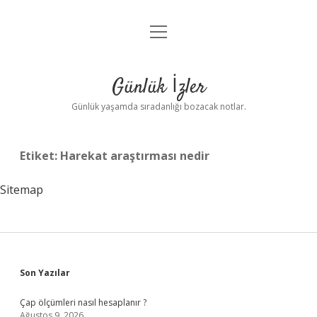
menüyü
Anasayfa
aç
Gizlilik Politikası
Günlük İzler
Yasal Uyarı
Günlük yaşamda sıradanlığı bozacak notlar.
Hakkımızda
Etiket:
Harekat araştırması nedir
Sitemap
Sidebar
Son Yazılar
Çap ölçümleri nasıl hesaplanır ?
Ağustos 9, 2026