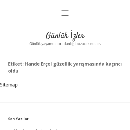
menüyü
Anasayfa
aç
Gizlilik Politikası
Günlük İzler
Yasal Uyarı
Günlük yaşamda sıradanlığı bozacak notlar.
Hakkımızda
Etiket:
Hande Erçel güzellik yarışmasında kaçıncı
oldu
Sitemap
Sidebar
Son Yazılar