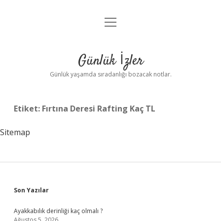
menüyü
Anasayfa
aç
Gizlilik Politikası
Günlük İzler
Yasal Uyarı
Günlük yaşamda sıradanlığı bozacak notlar.
Hakkımızda
Etiket:
Fırtına Deresi Rafting Kaç TL
Sitemap
Sidebar
Son Yazılar
Ayakkabılık derinliği kaç olmalı ?
Ağustos 5, 2026