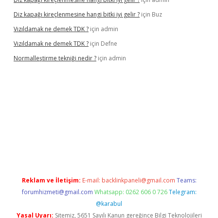
Diz kapağı kireçlenmesine hangi bitki iyi gelir ?
için
Buz
Vızıldamak ne demek TDK ?
için
admin
Vızıldamak ne demek TDK ?
için
Defne
Normalleştirme tekniği nedir ?
için
admin
riş
Reklam ve İletişim:
E-mail:
backlinkpaneli@gmail.com
Teams:
forumhizmeti@gmail.com
Whatsapp: 0262 606 0 726
Telegram:
@karabul
Yasal Uyarı:
Sitemiz, 5651 Sayılı Kanun gereğince Bilgi Teknolojileri