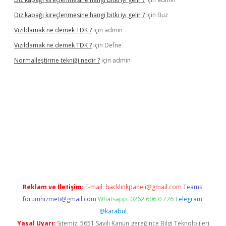
Diz kapağı kireçlenmesine hangi bitki iyi gelir ?
için
Buz
Vızıldamak ne demek TDK ?
için
admin
Vızıldamak ne demek TDK ?
için
Defne
Normalleştirme tekniği nedir ?
için
admin
vdcasino giriş
Reklam ve İletişim:
E-mail:
backlinkpaneli@gmail.com
Teams:
forumhizmeti@gmail.com
Whatsapp: 0262 606 0 726
Telegram:
@karabul
Yasal Uyarı:
Sitemiz, 5651 Sayılı Kanun gereğince Bilgi Teknolojileri