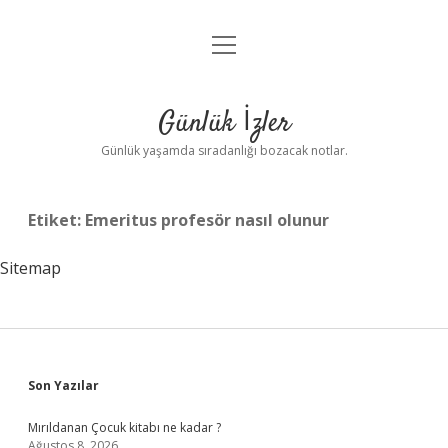
menüyü
Anasayfa
aç
Gizlilik Politikası
Günlük İzler
Yasal Uyarı
Günlük yaşamda sıradanlığı bozacak notlar.
Hakkımızda
Etiket:
Emeritus profesör nasıl olunur
Sitemap
Sidebar
Son Yazılar
Mırıldanan Çocuk kitabı ne kadar ?
Ağustos 8, 2026