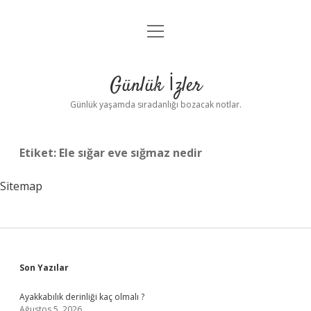
menüyü
Anasayfa
aç
Gizlilik Politikası
Günlük İzler
Yasal Uyarı
Günlük yaşamda sıradanlığı bozacak notlar.
Hakkımızda
Etiket:
Ele sığar eve sığmaz nedir
Sitemap
Sidebar
Son Yazılar
Ayakkabılık derinliği kaç olmalı ?
Ağustos 5, 2026