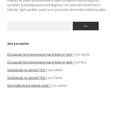
Hukuka ve yasal düzenlemelere aykırı olduğunu düşündüğünüz
içerikleri,
backlinkpanelicomtr@gmail.com
adresine bildirmeniz
halinde, ilgili içerikler yasal süre içerisinde sitemizden kaldırılacaktır.
Arama
Son yorumlar
Diz kapağı kireçlenmesine hangi bitki iyi gelir ?
için
admin
Diz kapağı kireçlenmesine hangi bitki iyi gelir ?
için
Buz
Vızıldamak ne demek TDK ?
için
admin
Vızıldamak ne demek TDK ?
için
Defne
Normalleştirme tekniği nedir ?
için
admin