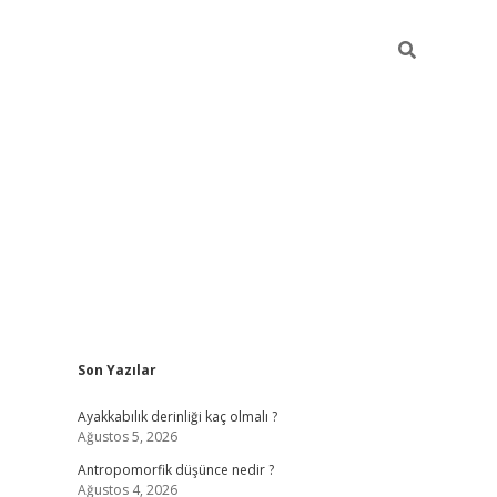
Sidebar
Son Yazılar
vdcasino giriş
Ayakkabılık derinliği kaç olmalı ?
Ağustos 5, 2026
Antropomorfik düşünce nedir ?
Ağustos 4, 2026