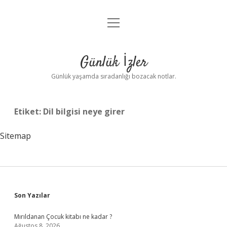
menüyü
Anasayfa
aç
Gizlilik Politikası
Günlük İzler
Yasal Uyarı
Günlük yaşamda sıradanlığı bozacak notlar.
Hakkımızda
Etiket:
Dil bilgisi neye girer
Sitemap
Sidebar
Son Yazılar
Mırıldanan Çocuk kitabı ne kadar ?
Ağustos 8, 2026