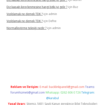
Diz kapağı kireçlenmesine hangi bitki iyi gelir ?
için
Buz
Vızıldamak ne demek TDK ?
için
admin
Vızıldamak ne demek TDK ?
için
Defne
Normalleştirme tekniği nedir ?
için
admin
vdcasino giriş
Reklam ve İletişim:
E-mail:
backlinkpaneli@gmail.com
Teams:
forumhizmeti@gmail.com
Whatsapp: 0262 606 0 726
Telegram:
@karabul
Yasal Uyarı:
Sitemiz, 5651 Sayılı Kanun gereğince Bilgi Teknolojileri