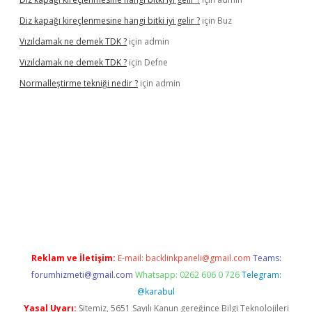
Diz kapağı kireçlenmesine hangi bitki iyi gelir ?
için
Buz
Vızıldamak ne demek TDK ?
için
admin
Vızıldamak ne demek TDK ?
için
Defne
Normalleştirme tekniği nedir ?
için
admin
vdcasino giriş
Reklam ve İletişim:
E-mail:
backlinkpaneli@gmail.com
Teams:
forumhizmeti@gmail.com
Whatsapp: 0262 606 0 726
Telegram:
@karabul
Yasal Uyarı:
Sitemiz, 5651 Sayılı Kanun gereğince Bilgi Teknolojileri