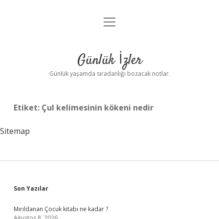
menüyü
Anasayfa
aç
Gizlilik Politikası
Günlük İzler
Yasal Uyarı
Günlük yaşamda sıradanlığı bozacak notlar.
Hakkımızda
Etiket:
Çul kelimesinin kökeni nedir
Sitemap
Sidebar
Son Yazılar
Mırıldanan Çocuk kitabı ne kadar ?
Ağustos 8, 2026