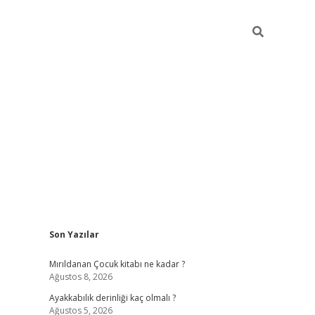
Sidebar
Son Yazılar
vdcasino g
Mırıldanan Çocuk kitabı ne kadar ?
Ağustos 8, 2026
Ayakkabılık derinliği kaç olmalı ?
Ağustos 5, 2026