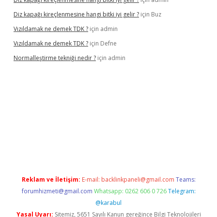
Diz kapağı kireçlenmesine hangi bitki iyi gelir ?
için
Buz
Vızıldamak ne demek TDK ?
için
admin
Vızıldamak ne demek TDK ?
için
Defne
Normalleştirme tekniği nedir ?
için
admin
vdcasino giriş
Reklam ve İletişim:
E-mail:
backlinkpaneli@gmail.com
Teams:
forumhizmeti@gmail.com
Whatsapp: 0262 606 0 726
Telegram:
@karabul
Yasal Uyarı:
Sitemiz, 5651 Sayılı Kanun gereğince Bilgi Teknolojileri