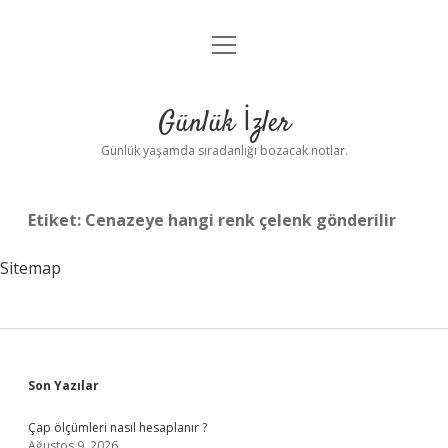
menüyü
Anasayfa
aç
Gizlilik Politikası
Günlük İzler
Yasal Uyarı
Günlük yaşamda sıradanlığı bozacak notlar.
Hakkımızda
Etiket:
Cenazeye hangi renk çelenk gönderilir
Sitemap
Sidebar
Son Yazılar
Çap ölçümleri nasıl hesaplanır ?
Ağustos 9, 2026