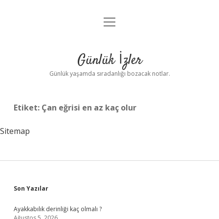
menüyü
Anasayfa
aç
Gizlilik Politikası
Günlük İzler
Yasal Uyarı
Günlük yaşamda sıradanlığı bozacak notlar.
Hakkımızda
Etiket:
Çan eğrisi en az kaç olur
Sitemap
Sidebar
Son Yazılar
Ayakkabılık derinliği kaç olmalı ?
Ağustos 5, 2026