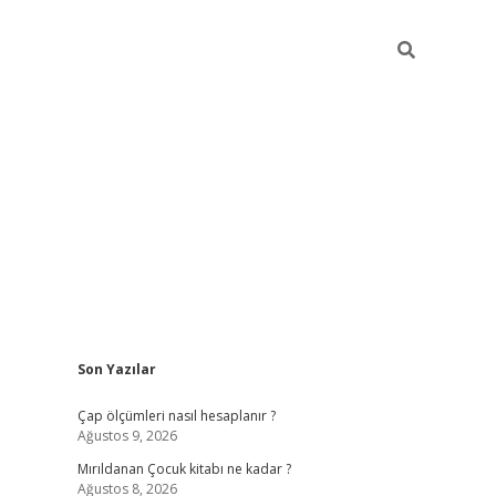
Sidebar
Son Yazılar
vdcasino giriş
Çap ölçümleri nasıl hesaplanır ?
Ağustos 9, 2026
Mırıldanan Çocuk kitabı ne kadar ?
Ağustos 8, 2026