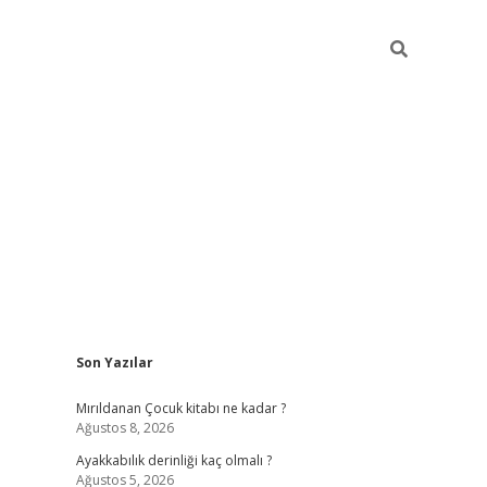
Sidebar
Son Yazılar
vdcasino gi
Mırıldanan Çocuk kitabı ne kadar ?
Ağustos 8, 2026
Ayakkabılık derinliği kaç olmalı ?
Ağustos 5, 2026