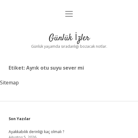
menüyü
Anasayfa
aç
Gizlilik Politikası
Günlük İzler
Yasal Uyarı
Günlük yaşamda sıradanlığı bozacak notlar.
Hakkımızda
Etiket:
Ayrık otu suyu sever mi
Sitemap
Sidebar
Son Yazılar
Ayakkabılık derinliği kaç olmalı ?
Ağustos 5, 2026