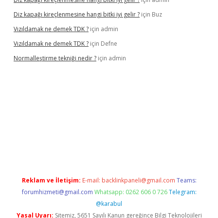
Diz kapağı kireçlenmesine hangi bitki iyi gelir ?
için
Buz
Vızıldamak ne demek TDK ?
için
admin
Vızıldamak ne demek TDK ?
için
Defne
Normalleştirme tekniği nedir ?
için
admin
ş
Reklam ve İletişim:
E-mail:
backlinkpaneli@gmail.com
Teams:
forumhizmeti@gmail.com
Whatsapp: 0262 606 0 726
Telegram:
@karabul
Yasal Uyarı:
Sitemiz, 5651 Sayılı Kanun gereğince Bilgi Teknolojileri