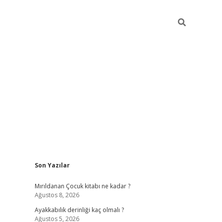
Sidebar
Son Yazılar
vdcasino gi
Mırıldanan Çocuk kitabı ne kadar ?
Ağustos 8, 2026
Ayakkabılık derinliği kaç olmalı ?
Ağustos 5, 2026