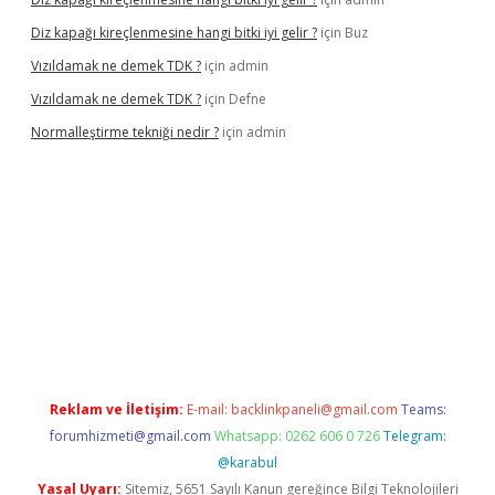
Diz kapağı kireçlenmesine hangi bitki iyi gelir ?
için
Buz
Vızıldamak ne demek TDK ?
için
admin
Vızıldamak ne demek TDK ?
için
Defne
Normalleştirme tekniği nedir ?
için
admin
vdcasino giriş
Reklam ve İletişim:
E-mail:
backlinkpaneli@gmail.com
Teams:
forumhizmeti@gmail.com
Whatsapp: 0262 606 0 726
Telegram:
@karabul
Yasal Uyarı:
Sitemiz, 5651 Sayılı Kanun gereğince Bilgi Teknolojileri