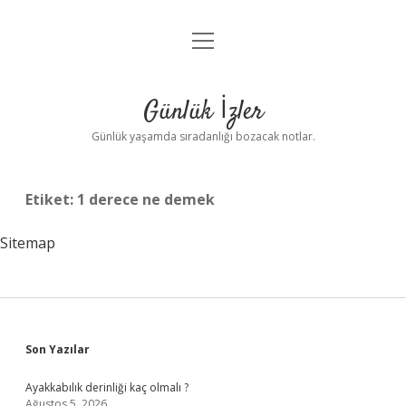
menüyü
Anasayfa
aç
Gizlilik Politikası
Günlük İzler
Yasal Uyarı
Günlük yaşamda sıradanlığı bozacak notlar.
Hakkımızda
Etiket:
1 derece ne demek
Sitemap
Sidebar
Son Yazılar
Ayakkabılık derinliği kaç olmalı ?
Ağustos 5, 2026