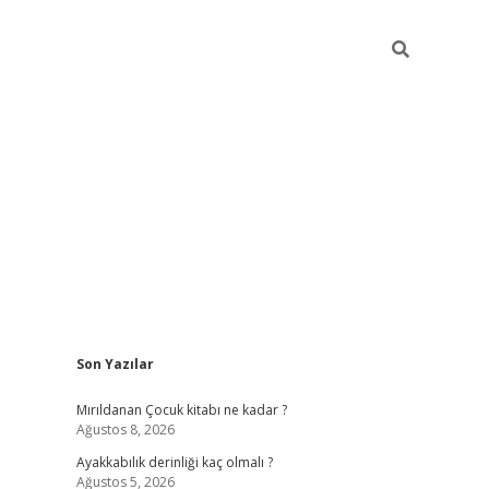
Sidebar
Son Yazılar
vdcasino giriş
Mırıldanan Çocuk kitabı ne kadar ?
Ağustos 8, 2026
Ayakkabılık derinliği kaç olmalı ?
Ağustos 5, 2026