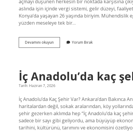
açmayı düşünen herkesin bir noktada karşısına çıkıy
aslında işin içinde vergi sistemi, gelir düzeyi, faaliy
Konya’da yaşayan 26 yaşında biriyim. Mühendislik eğ
yüzden meseleye tek bir…
İşletme
Devamını okuyun
Yorum Bırak
defteri
tutan
tacirm
kimdir
?
İç Anadolu’da kaç şeh
Tarih: Haziran 7, 2026
İç Anadolu’da Kaç Şehir Var? Ankara’dan Bakınca An
haritalardan değil, sokak aralarından, köy yolların
şehir gezerken aklımda hep “İç Anadolu’da kaç şehi
sadece bir sayı gibi geliyordu, ama büyüyüp ekonom
tarihini, kültürünü, tarımını ve ekonomisini özetliyo