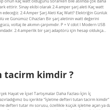
kıp onun kaç watt olduğunu sorarken bile aslında çok daha
k ettirir. Sinay ekibi olarak 2.4 amper şarj aleti Kaç watt
edeceğiz. 2.4 Amper Şarj Aleti Kaç Watt? Elektriğin Günlük
ü ve Günümüz Cihazları Bir şarj aletinin watt değerini
ik gücü, voltaj ile akımın çarpımıdır. P = V cdot I Modern USB
rındadır. 2.4 amperlik bir şarj adaptörü için hesap oldukça…
n tacirm kimdir ?
ek Hayat ve İçsel Tartışmalar Daha Fazlası İçin: İç
azırladığımız bu içerikte “İşletme defteri tutan tacirm kimdir”
tme defteri tutar mı sorusu, özellikle küçük işletme açan ya d