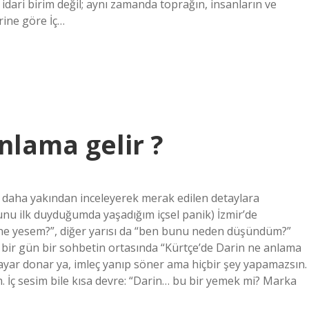
idari birim değil; aynı zamanda toprağın, insanların ve
rine göre İç…
nlama gelir ?
daha yakından inceleyerek merak edilen detaylara
unu ilk duyduğumda yaşadığım içsel panik) İzmir’de
ne yesem?”, diğer yarısı da “ben bunu neden düşündüm?”
e, bir gün bir sohbetin ortasında “Kürtçe’de Darin ne anlama
sayar donar ya, imleç yanıp söner ama hiçbir şey yapamazsın.
m. İç sesim bile kısa devre: “Darin… bu bir yemek mi? Marka