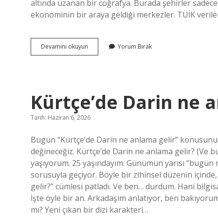
altında uzanan bir coğrafya. Burada şehirler sadece 
ekonominin bir araya geldiği merkezler. TÜİK verile
İç
Devamını okuyun
Yorum Bırak
Anadolu’da
kaç
şehir
var
?
Kürtçe’de Darin ne a
Tarih: Haziran 6, 2026
Bugün “Kürtçe’de Darin ne anlama gelir” konusunu 
değineceğiz. Kürtçe’de Darin ne anlama gelir? (Ve b
yaşıyorum. 25 yaşındayım. Günümün yarısı “bugün 
sorusuyla geçiyor. Böyle bir zihinsel düzenin içind
gelir?” cümlesi patladı. Ve ben… durdum. Hani bilgi
İşte öyle bir an. Arkadaşım anlatıyor, ben bakıyoru
mı? Yeni çıkan bir dizi karakteri…