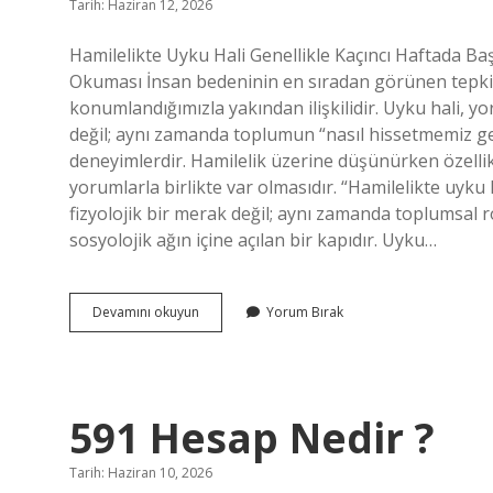
Tarih: Haziran 12, 2026
Hamilelikte Uyku Hali Genellikle Kaçıncı Haftada B
Okuması İnsan bedeninin en sıradan görünen tepkiler
konumlandığımızla yakından ilişkilidir. Uyku hali, yo
değil; aynı zamanda toplumun “nasıl hissetmemiz ge
deneyimlerdir. Hamilelik üzerine düşünürken özellik
yorumlarla birlikte var olmasıdır. “Hamilelikte uyku 
fizyolojik bir merak değil; aynı zamanda toplumsal r
sosyolojik ağın içine açılan bir kapıdır. Uyku…
Hamilelikte
Devamını okuyun
Yorum Bırak
uyku
hali
genellikle
kaçıncı
haftada
591 Hesap Nedir ?
başlar
?
Tarih: Haziran 10, 2026