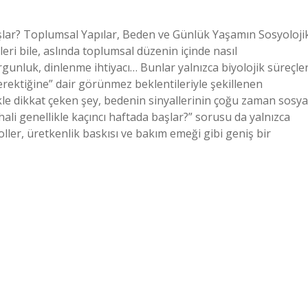
aşlar? Toplumsal Yapılar, Beden ve Günlük Yaşamın Sosyoloji
i bile, aslında toplumsal düzenin içinde nasıl
rgunluk, dinlenme ihtiyacı… Bunlar yalnızca biyolojik süreçle
rektiğine” dair görünmez beklentileriyle şekillenen
le dikkat çeken şey, bedenin sinyallerinin çoğu zaman sosya
hali genellikle kaçıncı haftada başlar?” sorusu da yalnızca
oller, üretkenlik baskısı ve bakım emeği gibi geniş bir