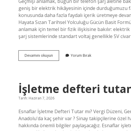
Geçmişi anlamak, bugün bir telefon şarj aletine ba
geniş bir elektrik hikâyesinin içinde durduğumuzu far
konusunda daha fazla faydalı içerik üretmeye devam 
Hayata Sızan Tarihsel Yolculuğu Gücün Basit Formül
anlamak için temel bir fizik ilişkisine bakılır: elektr
şarj sistemlerinde standart voltaj genellikle 5V civa
2.4
Devamını okuyun
Yorum Bırak
amper
şarj
aleti
Kaç
watt
İşletme defteri tuta
?
Tarih: Haziran 7, 2026
Esnaflar İşletme Defteri Tutar mı? Vergi Düzeni, Gerç
Anadolu'da kaç şehir var ? Sinay takipçilerine özel h
hakkında önemli bilgiler paylaşacağız. Esnaflar işle