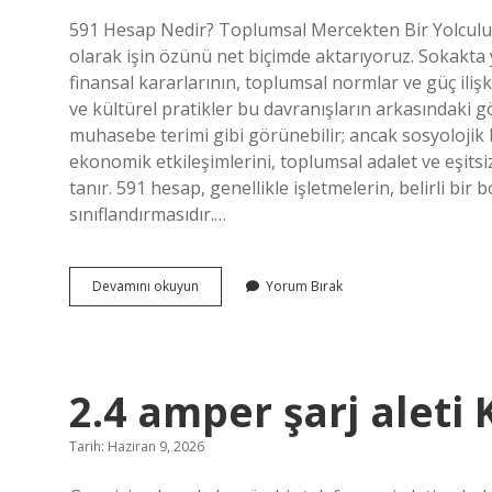
591 Hesap Nedir? Toplumsal Mercekten Bir Yolculu
olarak işin özünü net biçimde aktarıyoruz. Sokakta 
finansal kararlarının, toplumsal normlar ve güç ilişki
ve kültürel pratikler bu davranışların arkasındaki gö
muhasebe terimi gibi görünebilir; ancak sosyolojik bi
ekonomik etkileşimlerini, toplumsal adalet ve eşits
tanır. 591 hesap, genellikle işletmelerin, belirli bi
sınıflandırmasıdır.…
591
Devamını okuyun
Yorum Bırak
Hesap
Nedir
?
2.4 amper şarj aleti 
Tarih: Haziran 9, 2026