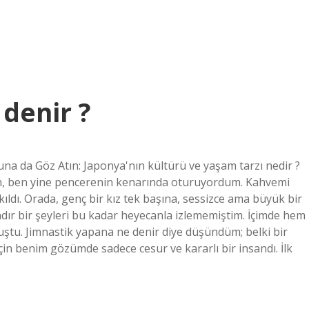
denir ?
na da Göz Atın: Japonya'nın kültürü ve yaşam tarzı nedir ?
ken, ben yine pencerenin kenarında oturuyordum. Kahvemi
ldı. Orada, genç bir kız tek başına, sessizce ama büyük bir
dır bir şeyleri bu kadar heyecanla izlememiştim. İçimde hem
luştu. Jimnastik yapana ne denir diye düşündüm; belki bir
için benim gözümde sadece cesur ve kararlı bir insandı. İlk