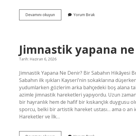
Kürtçe’de
Devamını okuyun
Yorum Bırak
Darin
ne
anlama
gelir
?
Jimnastik yapana ne 
Tarih: Haziran 6, 2026
Jimnastik Yapana Ne Denir? Bir Sabahın Hikâyesi Bu
Sabahın ilk ışıkları Kayseri’nin sokaklarına düşer
yudumlarken gözlerim arka bahçedeki boş alana takı
azimle jimnastik hareketleri yapıyordu. Uzun zaman
bir hayranlık hem de hafif bir kıskançlık duygusu o
sporcu, belki bir artistik hareket ustası… ama o an 
Hareketler ve İlk…