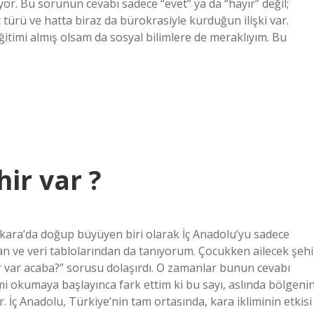
or. Bu sorunun cevabı sadece “evet” ya da “hayır” değil;
et türü ve hatta biraz da bürokrasiyle kurduğun ilişki var.
itimi almış olsam da sosyal bilimlere de meraklıyım. Bu
ir var ?
kara’da doğup büyüyen biri olarak İç Anadolu’yu sadece
dan ve veri tablolarından da tanıyorum. Çocukken ailecek şehi
r var acaba?” sorusu dolaşırdı. O zamanlar bunun cevabı
i okumaya başlayınca fark ettim ki bu sayı, aslında bölgeni
r. İç Anadolu, Türkiye’nin tam ortasında, kara ikliminin etkisi