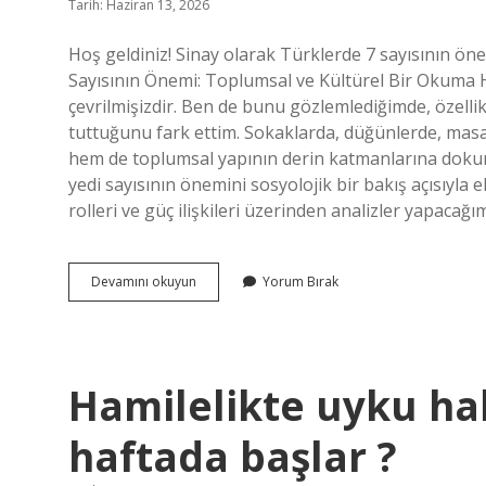
Tarih: Haziran 13, 2026
Hoş geldiniz! Sinay olarak Türklerde 7 sayısının önem
Sayısının Önemi: Toplumsal ve Kültürel Bir Okuma Ha
çevrilmişizdir. Ben de bunu gözlemlediğimde, özelli
tuttuğunu fark ettim. Sokaklarda, düğünlerde, masal
hem de toplumsal yapının derin katmanlarına dokuna
yedi sayısının önemini sosyolojik bir bakış açısıyla e
rolleri ve güç ilişkileri üzerinden analizler yapacağ
Türklerde
Devamını okuyun
Yorum Bırak
7
sayısının
önemi
nedir
?
Hamilelikte uyku hal
haftada başlar ?